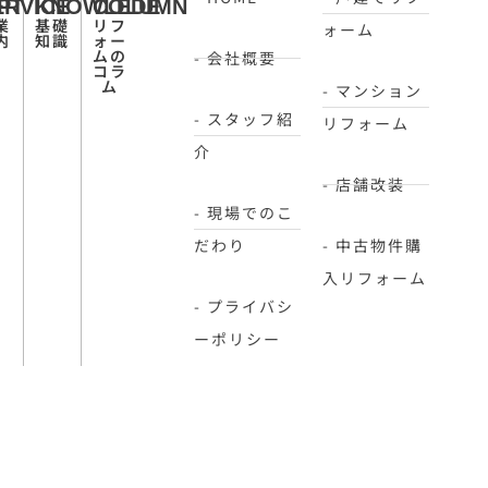
PT
ERVICE
KNOWLEDE
COLUMN
業
基礎
リフ
ォーム
内
知識
ォー
ムの
- 会社概要
コラ
ム
- マンション
- スタッフ紹
リフォーム
介
- 店舗改装
- 現場でのこ
だわり
- 中古物件購
入リフォーム
- プライバシ
ーポリシー