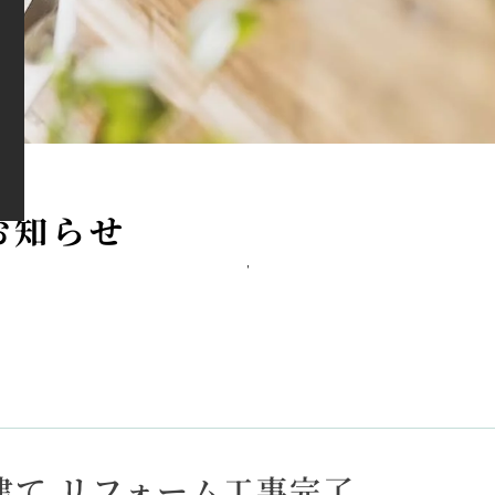
お
知
ら
せ
建て リフォーム工事完了