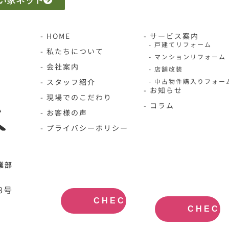
- HOME
- サービス案内
- 戸建てリフォーム
- 私たちについて
- マンションリフォーム
- 会社案内
- 店舗改装
- スタッフ紹介
- 中古物件購入りフォー
- お知らせ
- 現場でのこだわり
- コラム
- お客様の声
- プライバシーポリシー
N-HOME公
不動産買取
業部
式サイト
大阪
OFFICIAL
REAL
SITE
ESTATE
8号
PURCHASE
CHECK
CHECK