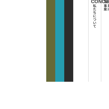
CONCE
S
私
事
た
案
ち
に
つ
い
て