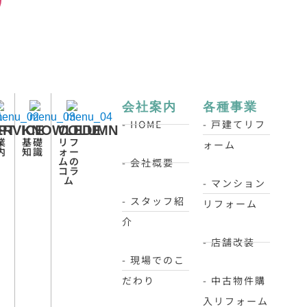
会社案内
各種事業
- HOME
- 戸建てリフ
PT
ERVICE
KNOWLEDE
COLUMN
業
基礎
リフ
ォーム
内
知識
ォー
ムの
- 会社概要
コラ
ム
- マンション
- スタッフ紹
リフォーム
介
- 店舗改装
- 現場でのこ
だわり
- 中古物件購
入リフォーム