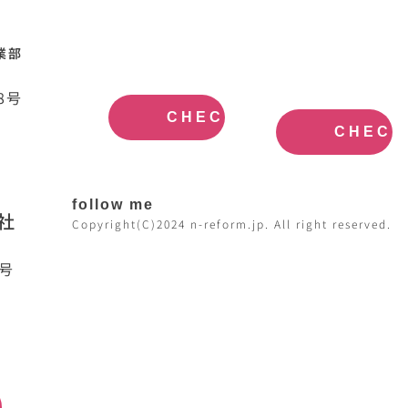
N-HOME公
不動産買取
業部
式サイト
大阪
OFFICIAL
REAL
SITE
ESTATE
8号
PURCHASE
CHECK
CHECK
follow me
社
Copyright(C)2024 n-reform.jp. All right reserved.
7号
日