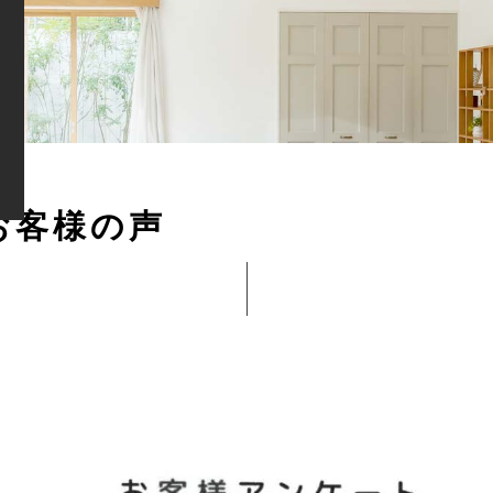
お
客
様
の
声