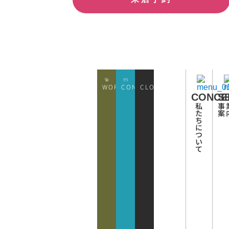
WORKS
CONATCT
CLOSE
CONCE
S
私
事
た
案
ち
に
つ
い
て