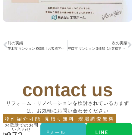
前の実績
次の実績
茨木市 マンション K様邸【お客様アンケート】
守口市 マンション S様邸【お客様アンケート】
contact us
リフォーム・リノベーションを検討されている方まず
は、お気軽にお問い合わせください
物件紹介可能
見積り無料
現場調査無料
お電話でのお問
い合わせ
メール
LINE
tel.