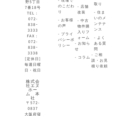
野5丁目
取り
のこだわ
- 店舗
7番18号
り
改装
- 住ま
TEL：
いのメ
072-
- お客様
- 中古
ンテナ
838ｰ
の声
物件購
ンス
3333
入りフ
- プライ
FAX：
ォーム
- よく
バシーポ
072-
- お知ら
ある質
リシー
838ｰ
せ
問
3338
- ご相
- コラム
[定休日]
談・お見
毎週日曜
積り依頼
日・祝日
N-
不
株式会
社エヌ
HOME
動
ホー
公
産
ム 本
式
買
社
サ
取
〒572-
イ
大
0837
ト
阪
大阪府寝