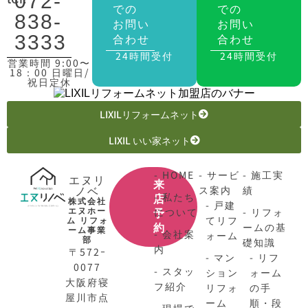
072-
での
での
838-
お問い
お問い
合わせ
合わせ
3333
24時間受付
24時間受付
営業時間 9:00〜
18：00 日曜日/
祝日定休
LIXILリフォームネット
LIXIL いい家ネット
- HOME
- サービ
- 施工実
エヌリ
来
ノベ
ス案内
績
- 私たち
店
株式会社
- 戸建
エヌホー
について
- リフォ
予
てリフ
ム リフォ
ームの基
約
ーム事業
- 会社案
ォーム
部
礎知識
内
〒572ｰ
- マン
- リフ
0077
- スタッ
ション
ォーム
大阪府寝
フ紹介
リフォ
の手
屋川市点
ーム
順・段
- 現場で