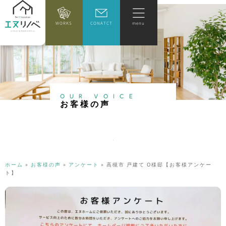
WORKS
CONATCT
menu
OUR VOICE
お
客
様
の
声
ホーム
»
お客様の声
»
アンケート
»
高槻市 戸建て O様邸【お客様アンケー
ト】