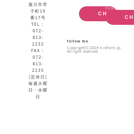
OFFICIAL
REAL
屋川市早
SITE
ESTATE
PURCHASE
子町19
CHECK
番17号
C
TEL：
072-
813-
follow me
2232
Copyright(C)2024 n-reform.jp.
FAX：
All right reserved.
072-
813-
2235
[定休日]
毎週火曜
日・水曜
日