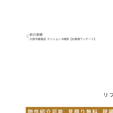
前の実績
大阪市都島区 マンション K様邸【お客様アンケート】
リ
物件紹介可能
見積り無料
現