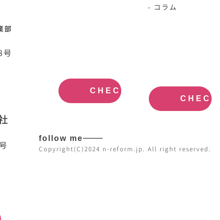
- コラム
業部
N-HOME公
不動産買取
8号
式サイト
大阪
OFFICIAL
REAL
SITE
ESTATE
PURCHASE
CHECK
CHECK
社
follow me
7号
Copyright(C)2024 n-reform.jp. All right reserved.
日