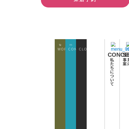
WORKS
CONATCT
CLOSE
CONCE
S
私
事
た
案
ち
に
つ
い
て