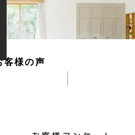
お
客
様
の
声