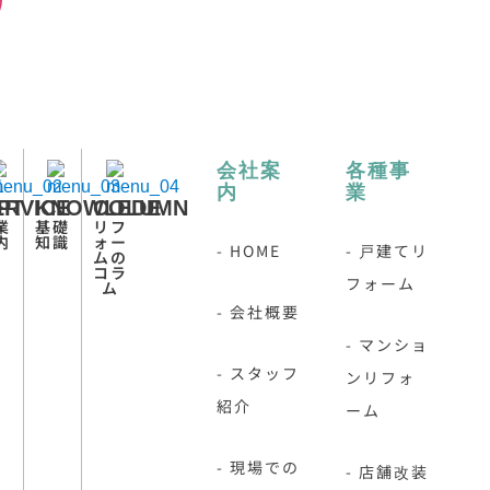
会社案
各種事
内
業
PT
ERVICE
KNOWLEDE
COLUMN
業
基礎
リフ
内
知識
ォー
- HOME
- 戸建てリ
ムの
コラ
フォーム
ム
- 会社概要
- マンショ
- スタッフ
ンリフォ
紹介
ーム
- 現場での
- 店舗改装