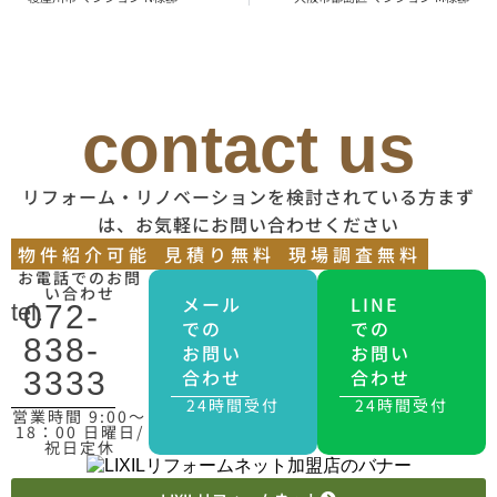
contact us
リフォーム・リノベーションを検討されている方まず
は、お気軽にお問い合わせください
物件紹介可能
見積り無料
現場調査無料
お電話でのお問
い合わせ
メール
LINE
tel.
072-
での
での
838-
お問い
お問い
合わせ
合わせ
3333
24時間受付
24時間受付
営業時間 9:00〜
18：00 日曜日/
祝日定休