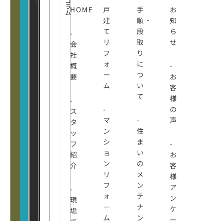
コ
て
ラ
HOME
戸
手
お
ム
建
順・
知
て
段
ら
-
リ
取
せ
会
フ
り
社
ォ
に
概
-
ー
つ
要
お
ム
い
客
て
様
-
-
の
ス
マ
-
声
タ
ン
住
ッ
シ
ま
フ
-
ョ
い
紹
お
ン
の
介
客
リ
メ
様
フ
ン
ア
-
ォ
テ
ン
現
ー
ナ
ケ
場
ム
ン
ー