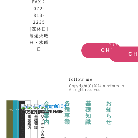
HOME
動
FAX：
公
産
072-
式
買
813-
サ
取
2235
イ
大
[定休日]
ト
阪
毎週火曜
OFFICIAL
REAL
SITE
ESTATE
日・水曜
PURCHASE
日
CHECK
C
follow me
Copyright(C)2024 n-reform.jp.
All right reserved.
会
各
基
お
社
種
礎
知
WORKS
CONATCT
CLOSE
KNOWLEDE
COLUMN
CONCEPT
SERVICE
案
事
知
ら
基
リ
私
事
礎
フ
た
業
内
業
識
せ
知
ォ
ち
案
識
ー
に
内
ム
つ
の
い
-
-
-
-