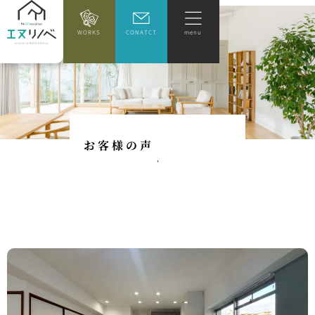
WORKS
CONATCT
menu
お
客
様
の
声