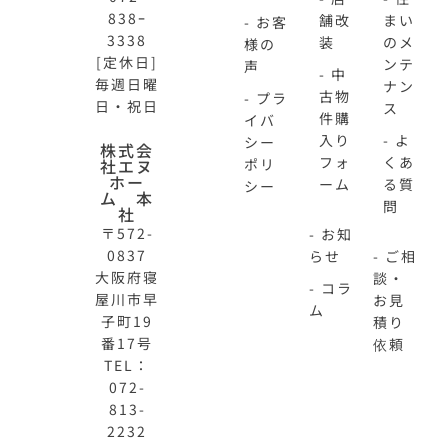
838ｰ
舗改
まい
- お客
3338
装
のメ
様の
[定休日]
ンテ
声
- 中
毎週日曜
ナン
古物
- プラ
日・祝日
ス
件購
イバ
入り
- よ
シー
株式会
フォ
くあ
社エヌ
ポリ
ホー
ーム
る質
シー
ム 本
問
社
〒572-
- お知
0837
らせ
- ご相
大阪府寝
談・
- コラ
屋川市早
お見
ム
子町19
積り
番17号
依頼
TEL：
072-
813-
N-
不
2232