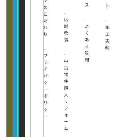
で
ス
ト
の
-
こ
店
-
だ
-
舗
よ
わ
施
改
く
り
工
装
あ
実
る
績
-
質
-
プ
問
中
ラ
古
イ
物
バ
件
シ
購
ー
入
ポ
リ
リ
フ
シ
ォ
ー
ー
ム