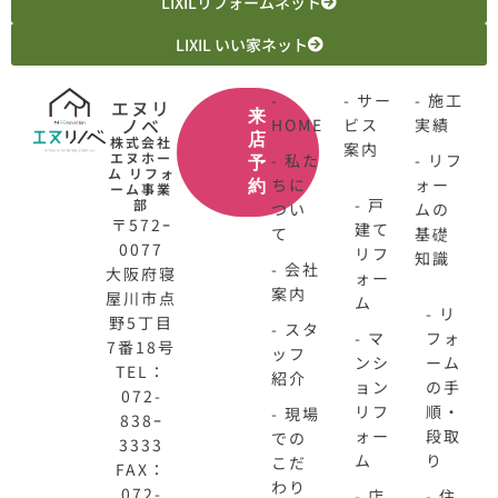
LIXILリフォームネット
LIXIL いい家ネット
-
- サー
- 施工
エヌリ
来
ノベ
HOME
ビス
実績
店
株式会社
案内
エヌホー
- 私た
- リフ
予
ム リフォ
ちに
ォー
約
ーム事業
- 戸
部
つい
ムの
〒572ｰ
建て
て
基礎
0077
リフ
知識
- 会社
大阪府寝
ォー
案内
屋川市点
ム
- リ
野5丁目
- スタ
- マ
フォ
7番18号
ッフ
ンシ
ーム
TEL：
紹介
ョン
の手
072-
リフ
順・
- 現場
838ｰ
ォー
段取
での
3333
ム
り
こだ
FAX：
わり
072-
- 店
- 住