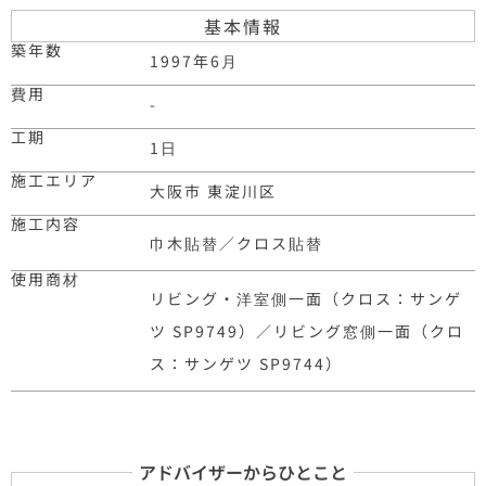
基本情報
築年数
1997年6月
費用
-
工期
1日
施工エリア
大阪市 東淀川区
施工内容
巾木貼替／クロス貼替
使用商材
リビング・洋室側一面（クロス：サンゲ
ツ SP9749）／リビング窓側一面（クロ
ス：サンゲツ SP9744）
アドバイザーからひとこと