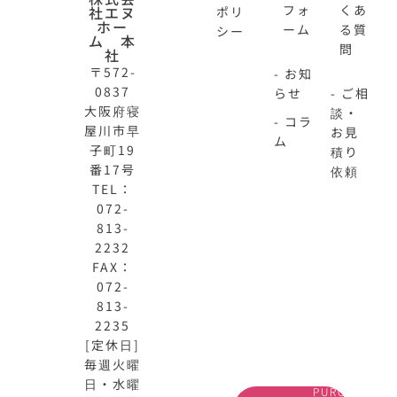
フォ
くあ
社エヌ
ポリ
ホー
ーム
る質
シー
ム 本
問
社
〒572-
- お知
0837
らせ
- ご相
大阪府寝
談・
- コラ
屋川市早
お見
ム
子町19
積り
番17号
依頼
TEL：
072-
813-
N-
不
2232
HOME
動
FAX：
公
産
072-
式
買
813-
サ
取
2235
イ
大
[定休日]
ト
阪
毎週火曜
OFFICIAL
REAL
SITE
ESTATE
日・水曜
PURCHASE