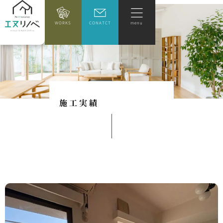
WORKS
CONATCT
menu
施
工
実
績