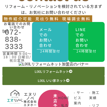
リフォーム・リノベーションを検討されている方まず
は、お気軽にお問い合わせください
物件紹介可能
見積り無料
現場調査無料
お電話でのお問
い合わせ
メール
LINE
tel.
072-
での
での
838-
お問い
お問い
合わせ
合わせ
3333
24時間受付
24時間受付
営業時間 9:00〜
18：00 日曜日/
祝日定休
LIXILリフォームネット
LIXIL いい家ネット
-
- サー
- 施工
エヌリ
来
ノベ
HOME
ビス
実績
店
株式会社
案内
エヌホー
- 私た
- リフ
予