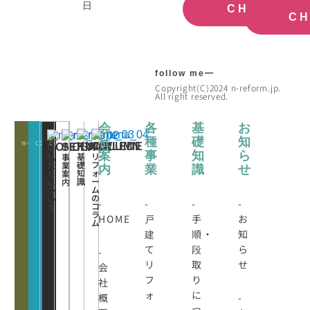
日
CHECK
C
follow me
Copyright(C)2024 n-reform.jp.
All right reserved.
会
各
基
お
社
種
礎
知
WORKS
CONATCT
CLOSE
KNOWLEDE
COLUMN
CONCEPT
SERVICE
案
事
知
ら
基
リ
私
事
礎
フ
た
業
内
業
識
せ
知
ォ
ち
案
識
ー
に
内
ム
つ
の
い
-
-
-
-
コ
て
ラ
HOME
戸
手
お
ム
建
順・
知
て
段
ら
-
リ
取
せ
会
フ
り
社
ォ
に
概
-
ー
つ