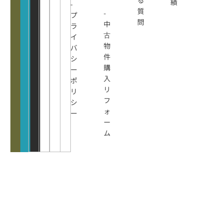
績
-
質
-
プ
問
中
ラ
古
イ
物
バ
件
シ
購
ー
入
ポ
リ
リ
フ
シ
ォ
ー
ー
ム