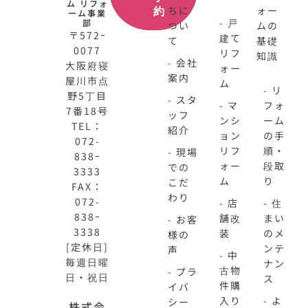
ム リフォ
ちに
ォー
約
ーム事業
- 戸
部
つい
ムの
〒572ｰ
建て
て
基礎
0077
リフ
知識
- 会社
大阪府寝
ォー
案内
屋川市点
ム
- リ
野5丁目
- スタ
- マ
フォ
7番18号
ッフ
ンシ
ーム
TEL：
紹介
ョン
の手
072-
リフ
順・
- 現場
838ｰ
ォー
段取
での
3333
ム
り
こだ
FAX：
わり
072-
- 店
- 住
838ｰ
舗改
まい
- お客
3338
装
のメ
様の
[定休日]
ンテ
声
- 中
毎週日曜
ナン
古物
- プラ
日・祝日
ス
件購
イバ
入り
- よ
シー
株式会