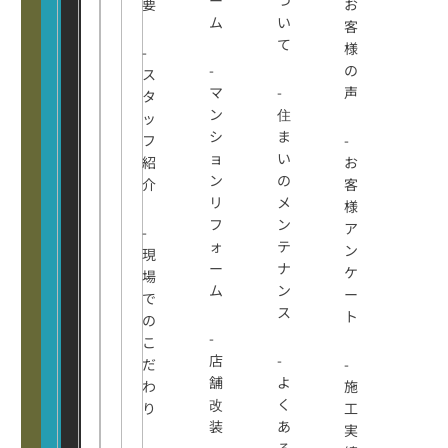
要
お
ム
い
客
て
様
-
-
の
ス
マ
-
声
タ
ン
住
ッ
シ
ま
フ
-
ョ
い
紹
お
ン
の
介
客
リ
メ
様
フ
ン
ア
-
ォ
テ
ン
現
ー
ナ
ケ
場
ム
ン
ー
で
ス
ト
の
-
こ
店
-
だ
-
舗
よ
わ
施
改
く
り
工
装
あ
実
る