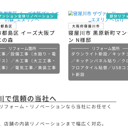
マンション全体リノベーション
部分リフ
市都島区
大阪府寝屋川市
市都島区 イーズ大阪プ
寝屋川市 黒原新町マン
エの森
ン N様邸
リフォーム箇所
リフォーム箇所
工事／設備工事（水廻り・電
ダウンライト新設／キッチ
ガス）／木工事（大工工事・
／キッチンパネル貼り／ク
工事）／電気工事／美装工事
フロアタイル貼替／USBコ
ト新設
川で信頼の当社へ
リフォーム・リノベーションなら当社にお任せく
、店舗の内装リノベーションまで幅広く対応。