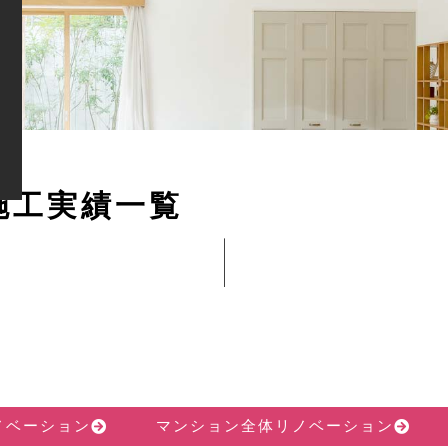
施
工
実
績
一
覧
ノベーション
マンション全体リノベーション