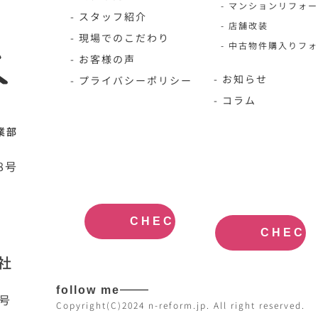
- マンションリフォ
- スタッフ紹介
- 店舗改装
- 現場でのこだわり
- 中古物件購入りフ
- お客様の声
- お知らせ
- プライバシーポリシー
- コラム
業部
N-HOME公
不動産買取
8号
式サイト
大阪
OFFICIAL
REAL
SITE
ESTATE
PURCHASE
CHECK
CHECK
社
follow me
7号
Copyright(C)2024 n-reform.jp. All right reserved.