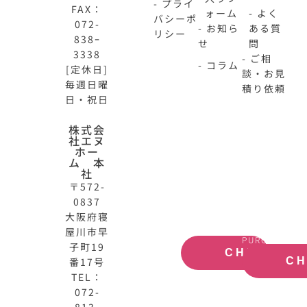
- プライ
FAX：
ォーム
- よく
バシーポ
072-
- お知ら
ある質
リシー
838ｰ
せ
問
3338
- ご相
- コラム
[定休日]
談・お見
毎週日曜
積り依頼
日・祝日
N-
不
株式会
社エヌ
HOME
動
ホー
公
産
ム 本
式
買
社
サ
取
〒572-
イ
大
0837
ト
阪
大阪府寝
OFFICIAL
REAL
屋川市早
SITE
ESTATE
PURCHASE
子町19
CHECK
番17号
C
TEL：
072-
813-