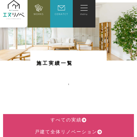
WORKS
CONATCT
menu
施
工
実
績
一
覧
すべての実績
戸建て全体リノベーション