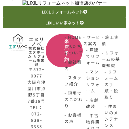
LIXILリフォームネット
LIXIL いい家ネット
- HOME
- サービ
- 施工実
エヌリ
来
ノベ
ス案内
績
- 私たち
店
株式会社
- 戸建
エヌホー
について
- リフォ
予
てリフ
ム リフォ
ームの基
約
ーム事業
- 会社案
ォーム
部
礎知識
内
〒572ｰ
- マン
- リフ
0077
- スタッ
ション
ォーム
大阪府寝
フ紹介
リフォ
の手
屋川市点
ーム
順・段
- 現場で
野5丁目
取り
のこだわ
- 店舗
7番18号
り
改装
- 住ま
TEL：
いのメ
072-
- お客様
- 中古
ンテナ
838ｰ
の声
物件購
ンス
3333
入りフ