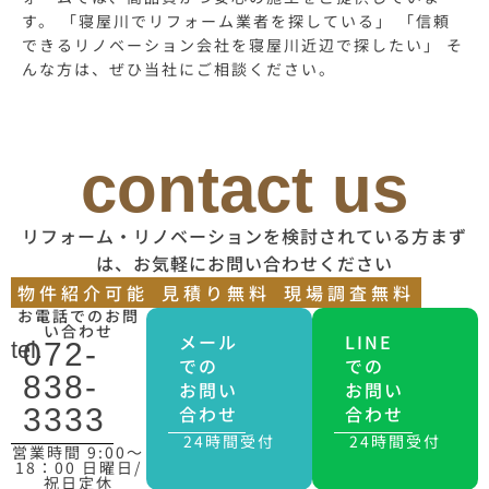
す。 「寝屋川でリフォーム業者を探している」 「信頼
できるリノベーション会社を寝屋川近辺で探したい」 そ
んな方は、ぜひ当社にご相談ください。
contact us
リフォーム・リノベーションを検討されている方まず
は、お気軽にお問い合わせください
物件紹介可能
見積り無料
現場調査無料
お電話でのお問
い合わせ
メール
LINE
tel.
072-
での
での
838-
お問い
お問い
合わせ
合わせ
3333
24時間受付
24時間受付
営業時間 9:00〜
18：00 日曜日/
祝日定休