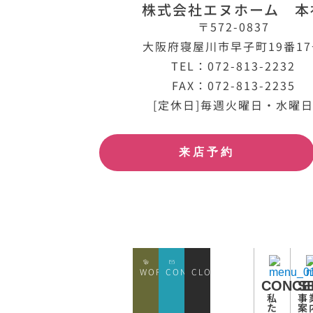
株式会社エヌホーム 本
〒572-0837
大阪府寝屋川市早子町19番1
TEL：072-813-2232
FAX：072-813-2235
[定休日]毎週火曜日・水曜
来店予約
WORKS
CONATCT
CLOSE
CONCE
S
私
事
た
案