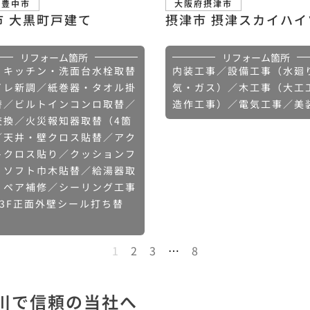
府豊中市
大阪府摂津市
市 大黒町戸建て
摂津市 摂津スカイハイ
リフォーム箇所
リフォーム箇所
・キッチン・洗面台水栓取替
内装工事／設備工事（水廻
イレ新調／紙巻器・タオル掛
気・ガス）／木工事（大工
替／ビルトインコンロ取替／
造作工事）／電気工事／美
交換／火災報知器取替（4箇
／天井・壁クロス貼替／アク
トクロス貼り／クッションフ
・ソフト巾木貼替／給湯器取
リペア補修／シーリング工事
～3F正面外壁シール打ち替
1
2
3
…
8
川で信頼の当社へ