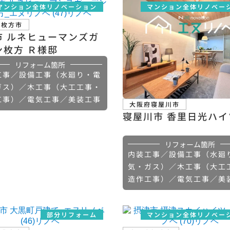
マンション全体リノベーション
マンション全体リノベー
府枚方市
市 ルネヒューマンズガ
ン枚方 Ｒ様邸
リフォーム箇所
工事／設備工事（水廻り・電
ガス）／木工事（大工工事・
工事）／電気工事／美装工事
大阪府寝屋川市
寝屋川市 香里日光ハイ
リフォーム箇所
内装工事／設備工事（水廻
気・ガス）／木工事（大工
造作工事）／電気工事／美
部分リフォーム
マンション全体リノベー