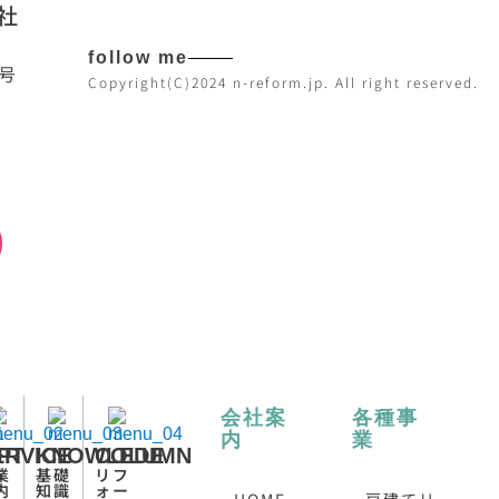
社
follow me
7号
Copyright(C)2024 n-reform.jp. All right reserved.
日
会社案
各種事
内
業
PT
ERVICE
KNOWLEDE
COLUMN
業
基礎
リフ
内
知識
ォー
- HOME
- 戸建てリ