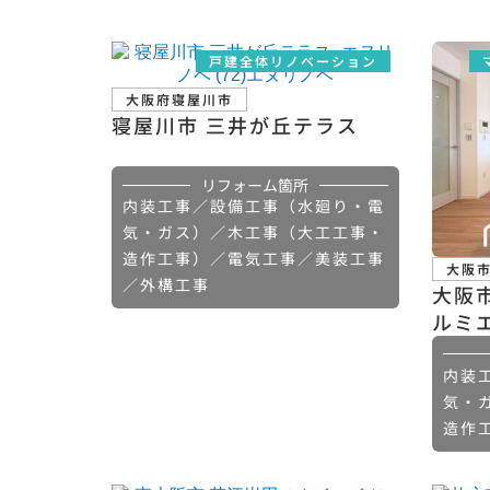
戸建全体リノベーション
大阪府寝屋川市
寝屋川市 三井が丘テラス
リフォーム箇所
内装工事／設備工事（水廻り・電
気・ガス）／木工事（大工工事・
造作工事）／電気工事／美装工事
大阪
／外構工事
大阪
ルミ
内装
気・
造作