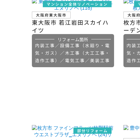
マンション全体リノベーション
大阪府東大阪市
大阪
東大阪市 若江岩田スカイハ
枚方
イツ
ーデ
リフォーム箇所
内装工事／設備工事（水廻り・電
内装
気・ガス）／木工事（大工工事・
気・
造作工事）／電気工事／美装工事
造作
部分リフォーム