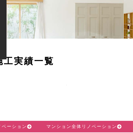
施
工
実
績
一
覧
ノベーション
マンション全体リノベーション