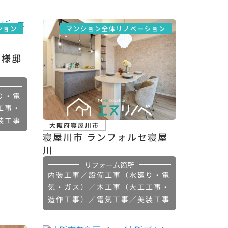
ション
マンション全体リノベーション
Ｔ様邸
り・電
工事・
装工事
大阪府寝屋川市
寝屋川市 ランフォルセ寝屋
川
リフォーム箇所
内装工事／設備工事（水廻り・電
気・ガス）／木工事（大工工事・
造作工事）／電気工事／美装工事