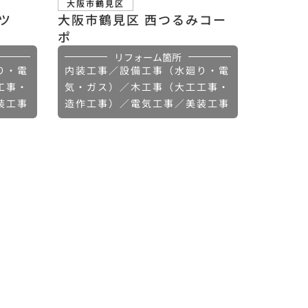
大阪市鶴見区
ツ
大阪市鶴見区 西つるみコー
ポ
リフォーム箇所
り・電
内装工事／設備工事（水廻り・電
工事・
気・ガス）／木工事（大工工事・
装工事
造作工事）／電気工事／美装工事