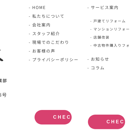
- HOME
- サービス案内
- 私たちについて
- 戸建てリフォーム
- 会社案内
- マンションリフォ
- スタッフ紹介
- 店舗改装
- 現場でのこだわり
- 中古物件購入りフ
- お客様の声
- お知らせ
- プライバシーポリシー
- コラム
業部
N-HOME公
不動産買取
8号
式サイト
大阪
OFFICIAL
REAL
SITE
ESTATE
PURCHASE
CHECK
CHECK