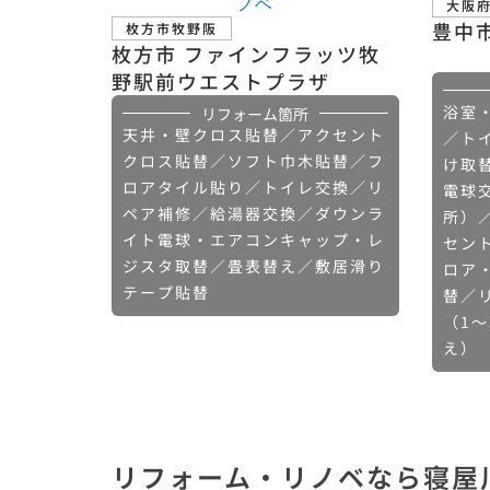
大阪
豊中
枚方市牧野阪
枚方市 ファインフラッツ牧
野駅前ウエストプラザ
浴室
リフォーム箇所
天井・壁クロス貼替／アクセント
／ト
クロス貼替／ソフト巾木貼替／フ
け取
ロアタイル貼り／トイレ交換／リ
電球
ペア補修／給湯器交換／ダウンラ
所）
イト電球・エアコンキャップ・レ
セン
ジスタ取替／畳表替え／敷居滑り
ロア
テープ貼替
替／
（1
え）
リフォーム・リノベなら寝屋