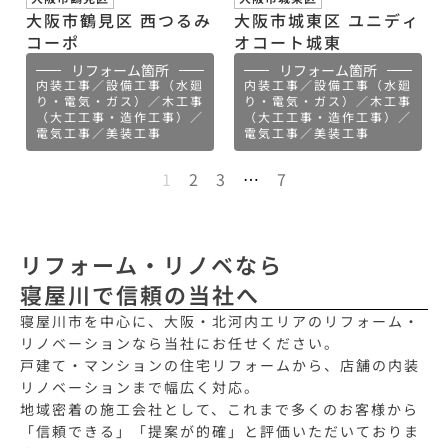
大阪市鶴見区 西つるみ
大阪市城東区 ユニディ
コーポ
オコート城東
リフォーム箇所
リフォーム箇所
内装工事／設備工事（水廻
内装工事／設備工事（水廻
り・電気・ガス）／木工事
り・電気・ガス）／木工事
（大工工事・造作工事）／
（大工工事・造作工事）／
電気工事／美装工事
電気工事／美装工事
1
2
3
…
7
リフォーム・リノベなら
寝屋川で信頼の当社へ
寝屋川市を中心に、大阪・北河内エリアのリフォーム・
リノベーションなら当社にお任せください。
戸建て・マンションの住宅リフォームから、店舗の内装
リノベーションまで幅広く対応。
地域密着の施工会社として、これまで多くのお客様から
「信頼できる」「提案が的確」と評価いただいておりま