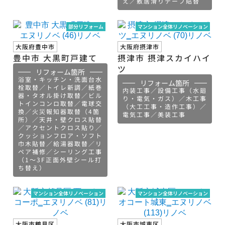
え／敷居滑りテープ貼替
部分リフォーム
マンション全体リノベーション
大阪府豊中市
大阪府摂津市
豊中市 大黒町戸建て
摂津市 摂津スカイハイ
ツ
リフォーム箇所
浴室・キッチン・洗面台水
リフォーム箇所
栓取替／トイレ新調／紙巻
内装工事／設備工事（水廻
器・タオル掛け取替／ビル
り・電気・ガス）／木工事
トインコンロ取替／電球交
（大工工事・造作工事）／
換／火災報知器取替（4箇
電気工事／美装工事
所）／天井・壁クロス貼替
／アクセントクロス貼り／
クッションフロア・ソフト
巾木貼替／給湯器取替／リ
ペア補修／シーリング工事
（1～3F正面外壁シール打
ち替え）
マンション全体リノベーション
マンション全体リノベーション
大阪市鶴見区
大阪市城東区