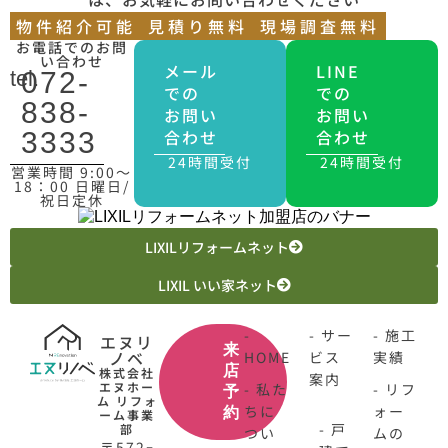
物件紹介可能
見積り無料
現場調査無料
お電話でのお問
い合わせ
メール
LINE
tel.
072-
での
での
838-
お問い
お問い
合わせ
合わせ
3333
24時間受付
24時間受付
営業時間 9:00〜
18：00 日曜日/
祝日定休
LIXILリフォームネット
LIXIL いい家ネット
-
- サー
- 施工
エヌリ
来
ノベ
HOME
ビス
実績
店
株式会社
案内
エヌホー
- 私た
- リフ
予
ム リフォ
ちに
ォー
約
ーム事業
- 戸
部
つい
ムの
〒572ｰ