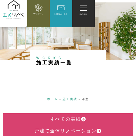
WORKS
CONATCT
menu
WORKS
施
工
実
績
一
覧
ホーム
»
施工実績
»
洋室
すべての実績
戸建て全体リノベーション