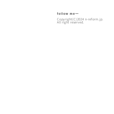
follow me
Copyright(C)2024 n-reform.jp.
All right reserved.