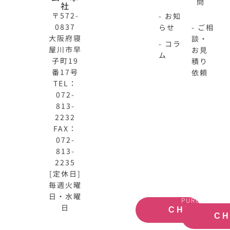
問
社
〒572-
- お知
0837
らせ
- ご相
大阪府寝
談・
- コラ
屋川市早
お見
ム
子町19
積り
番17号
依頼
TEL：
072-
813-
N-
不
2232
HOME
動
FAX：
公
産
072-
式
買
813-
サ
取
2235
イ
大
[定休日]
ト
阪
毎週火曜
OFFICIAL
REAL
SITE
ESTATE
日・水曜
PURCHASE
日
CHECK
C