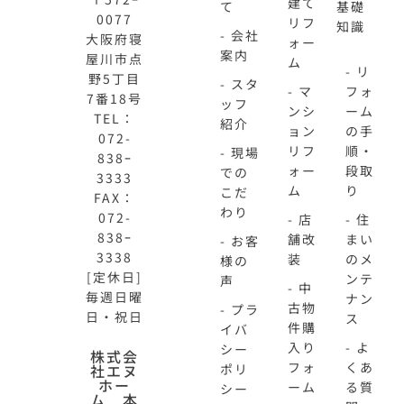
建て
て
基礎
0077
リフ
知識
- 会社
大阪府寝
ォー
案内
屋川市点
ム
- リ
野5丁目
- スタ
- マ
フォ
7番18号
ッフ
ンシ
ーム
TEL：
紹介
ョン
の手
072-
リフ
順・
- 現場
838ｰ
ォー
段取
での
3333
ム
り
こだ
FAX：
わり
072-
- 店
- 住
838ｰ
舗改
まい
- お客
3338
装
のメ
様の
[定休日]
ンテ
声
- 中
毎週日曜
ナン
古物
- プラ
日・祝日
ス
件購
イバ
入り
- よ
シー
株式会
フォ
くあ
社エヌ
ポリ
ホー
ーム
る質
シー
ム 本