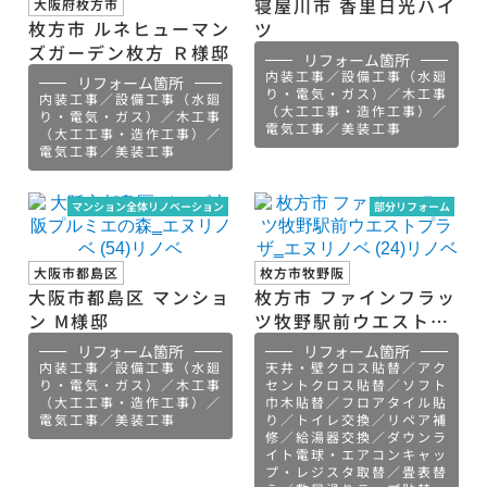
寝屋川市 香里日光ハイ
大阪府枚方市
枚方市 ルネヒューマン
ツ
ズガーデン枚方 Ｒ様邸
リフォーム箇所
内装工事／設備工事（水廻
リフォーム箇所
り・電気・ガス）／木工事
内装工事／設備工事（水廻
（大工工事・造作工事）／
り・電気・ガス）／木工事
電気工事／美装工事
（大工工事・造作工事）／
電気工事／美装工事
マンション全体リノベーション
部分リフォーム
大阪市都島区
枚方市牧野阪
大阪市都島区 マンショ
枚方市 ファインフラッ
ン М様邸
ツ牧野駅前ウエストプ
ラザ
リフォーム箇所
リフォーム箇所
内装工事／設備工事（水廻
天井・壁クロス貼替／アク
り・電気・ガス）／木工事
セントクロス貼替／ソフト
（大工工事・造作工事）／
巾木貼替／フロアタイル貼
電気工事／美装工事
り／トイレ交換／リペア補
修／給湯器交換／ダウンラ
イト電球・エアコンキャッ
プ・レジスタ取替／畳表替