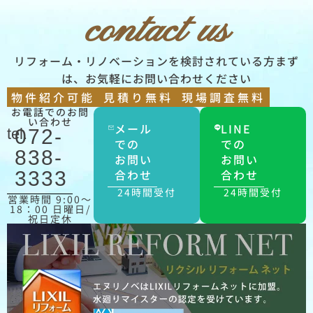
contact us
リフォーム・リノベーションを検討されている方まず
は、お気軽にお問い合わせください
物件紹介可能
見積り無料
現場調査無料
お電話でのお問
い合わせ
メール
LINE
tel.
072-
での
での
838-
お問い
お問い
合わせ
合わせ
3333
24時間受付
24時間受付
営業時間 9:00〜
18：00 日曜日/
祝日定休