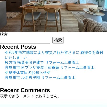
検索
検索
Recent Posts
令和8年熊本地震により被災された皆さまに 義援金を寄付
いたしました
枚方市 楠葉美咲戸建て リフォーム工事着工
寝屋川市 Ｍプラザ寝屋川弐番館 リフォーム工事着工
🔷夏季休業日のお知らせ🔷
寝屋川市 ルネ香里園 リフォーム工事着工
Recent Comments
表示できるコメントはありません。