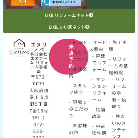
LIXILリフォームネット
LIXIL いい家ネット
- HOME
- サービ
- 施工実
エヌリ
来
ノベ
ス案内
績
- 私たち
店
株式会社
- 戸建
エヌホー
について
- リフォ
予
てリフ
ム リフォ
ームの基
約
ーム事業
- 会社案
ォーム
部
礎知識
内
〒572ｰ
- マン
- リフ
0077
- スタッ
ション
ォーム
大阪府寝
フ紹介
リフォ
の手
屋川市点
ーム
順・段
- 現場で
野5丁目
取り
のこだわ
- 店舗
7番18号
り
改装
- 住ま
TEL：
いのメ
072-
- お客様
- 中古
ンテナ
838ｰ
の声
物件購
ンス
3333