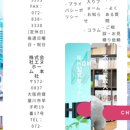
入りフ
- プライ
FAX：
ォーム
- よく
バシーポ
072-
- お知ら
ある質
リシー
838ｰ
せ
問
3338
- ご相
- コラム
[定休日]
談・お見
毎週日曜
積り依頼
日・祝日
N-
不
株式会
社エヌ
HOME
動
ホー
公
産
ム 本
式
買
社
サ
取
〒572-
イ
大
0837
ト
阪
大阪府寝
OFFICIAL
REAL
屋川市早
SITE
ESTATE
PURCHASE
子町19
CHECK
番17号
C
TEL：
072-