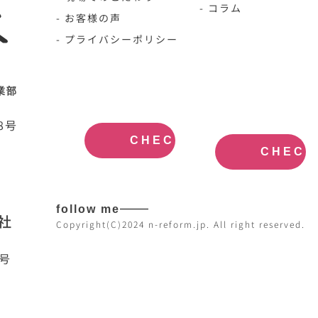
- コラム
- お客様の声
- プライバシーポリシー
N-HOME公
不動産買取
業部
式サイト
大阪
OFFICIAL
REAL
SITE
ESTATE
8号
PURCHASE
CHECK
CHECK
follow me
社
Copyright(C)2024 n-reform.jp. All right reserved.
7号