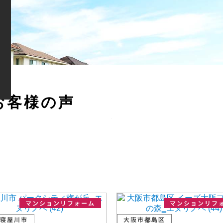
お
客
様
の
声
マンションリフォーム
マンションリフ
寝屋川市
大阪市都島区