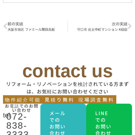
前の実績
次の実績
大阪市旭区 ファミール関目高殿
守口市 佐太中町マンション K様邸
contact us
リフォーム・リノベーションを検討されている方まず
は、お気軽にお問い合わせください
物件紹介可能
見積り無料
現場調査無料
お電話でのお問
い合わせ
メール
LINE
tel.
072-
での
での
838-
お問い
お問い
合わせ
合わせ
3333