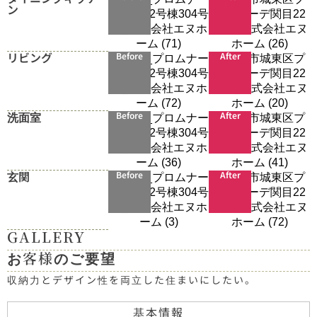
ン
リビング
Before
After
洗面室
Before
After
玄関
Before
After
GALLERY
お客様のご要望
収納力とデザイン性を両立した住まいにしたい。
基本情報