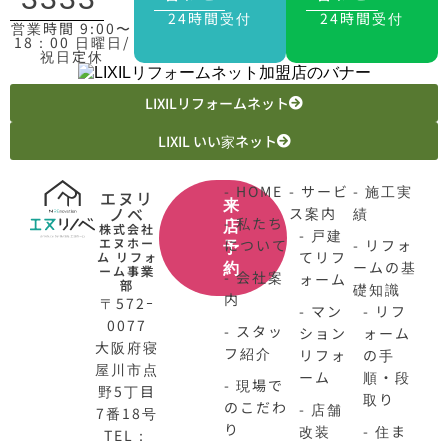
24時間受付
24時間受付
営業時間 9:00〜
18：00 日曜日/
祝日定休
LIXILリフォームネット
LIXIL いい家ネット
- HOME
- サービ
- 施工実
エヌリ
来
ノベ
ス案内
績
- 私たち
店
株式会社
- 戸建
エヌホー
について
- リフォ
予
てリフ
ム リフォ
ームの基
約
ーム事業
- 会社案
ォーム
部
礎知識
内
〒572ｰ
- マン
- リフ
0077
- スタッ
ション
ォーム
大阪府寝
フ紹介
リフォ
の手
屋川市点
ーム
順・段
- 現場で
野5丁目
取り
のこだわ
- 店舗
7番18号
り
改装
- 住ま
TEL：