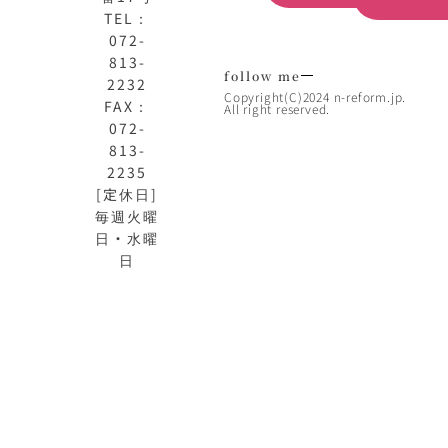
TEL：
072-
813-
follow me
2232
Copyright(C)2024 n-reform.jp.
FAX：
All right reserved.
072-
813-
2235
[定休日]
毎週火曜
日・水曜
日