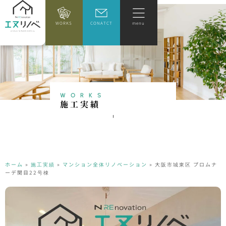
WORKS
CONATCT
menu
WORKS
施
工
実
績
ホーム
»
施工実績
»
マンション全体リノベーション
»
大阪市城東区 プロムナ
ーデ関目22号棟