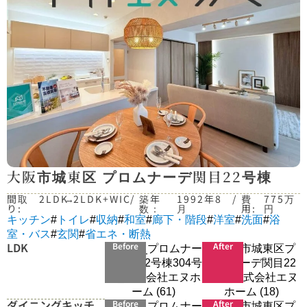
大阪市城東区 プロムナーデ関目22号棟
間取
2LDK
→
2LDK+WIC
/
築年
1992年8
/
費
775万
り:
数：
月
用:
円
キッチン
#
トイレ
#
収納
#
和室
#
廊下・階段
#
洋室
#
洗面
#
浴
室・バス
#
玄関
#
省エネ・断熱
LDK
Before
After
ダイニングキッチ
Before
After