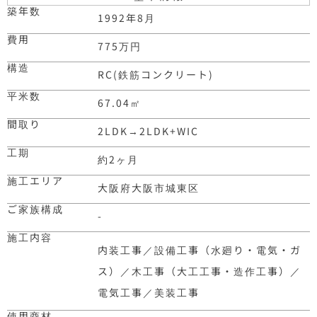
築年数
1992年8月
費用
775万円
構造
RC(鉄筋コンクリート)
平米数
67.04
㎡
間取り
2LDK
→
2LDK+WIC
工期
約2ヶ月
施工エリア
大阪府大阪市城東区
ご家族構成
-
施工内容
内装工事／設備工事（水廻り・電気・ガ
ス）／木工事（大工工事・造作工事）／
電気工事／美装工事
使用商材