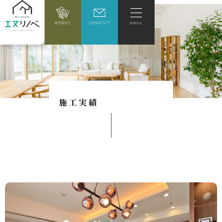
WORKS
CONATCT
menu
施
工
実
績