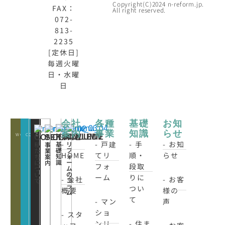
Copyright(C)2024 n-reform.jp.
FAX：
All right reserved.
072-
813-
2235
[定休日]
毎週火曜
日・水曜
日
会社
各種
基礎
お知
案内
事業
知識
らせ
WORKS
CONATCT
CLOSE
KNOWLEDE
COLUMN
CONCEPT
SERVICE
-
- 戸建
- 手
- お知
基
リ
私
事
礎
フ
た
業
HOME
てリ
順・
らせ
知
ォ
ち
案
識
ー
に
内
フォ
段取
ム
つ
の
い
ーム
りに
- 会社
- お客
コ
て
ラ
つい
概要
様の
ム
て
- マン
声
ショ
- スタ
ンリ
- 住ま