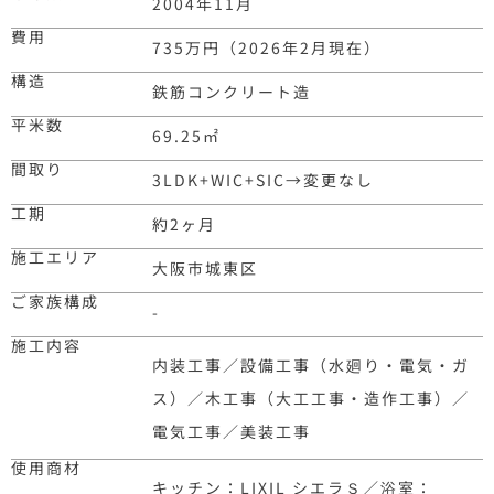
2004年11月
費用
735万円（2026年2月現在）
構造
鉄筋コンクリート造
平米数
69.25
㎡
間取り
3LDK+WIC+SIC
→
変更なし
工期
約2ヶ月
施工エリア
大阪市城東区
ご家族構成
-
施工内容
内装工事／設備工事（水廻り・電気・ガ
ス）／木工事（大工工事・造作工事）／
電気工事／美装工事
使用商材
キッチン：LIXIL シエラＳ／浴室：