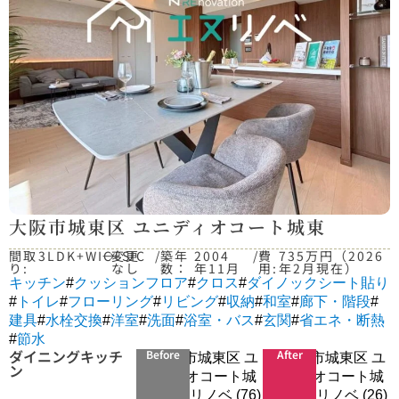
大阪市城東区 ユニディオコート城東
間取
3LDK+WIC+SIC
→
変更
/
築年
2004
/
費
735万円（2026
り:
なし
数：
年11月
用:
年2月現在）
キッチン
#
クッションフロア
#
クロス
#
ダイノックシート貼り
#
トイレ
#
フローリング
#
リビング
#
収納
#
和室
#
廊下・階段
#
建具
#
水栓交換
#
洋室
#
洗面
#
浴室・バス
#
玄関
#
省エネ・断熱
#
節水
ダイニングキッチ
Before
After
ン