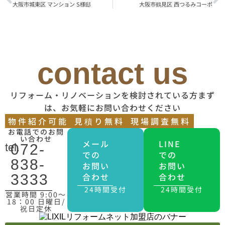
大阪市城東区 マンション S様邸
大阪市鶴見区 西つるみコーポ
contact us
リフォーム・リノベーションを検討されている方まず
は、お気軽にお問い合わせください
物件紹介可能
見積り無料
現場調査無料
お電話でのお問
い合わせ
メール
LINE
tel.
072-
での
での
838-
お問い
お問い
合わせ
合わせ
3333
24時間受付
24時間受付
営業時間 9:00〜
18：00 日曜日/
祝日定休