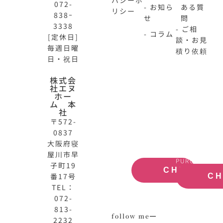
072-
- お知ら
ある質
リシー
838ｰ
せ
問
3338
- ご相
- コラム
[定休日]
談・お見
毎週日曜
積り依頼
日・祝日
N-
不
株式会
社エヌ
HOME
動
ホー
公
産
ム 本
式
買
社
サ
取
〒572-
イ
大
0837
ト
阪
大阪府寝
OFFICIAL
REAL
屋川市早
SITE
ESTATE
PURCHASE
子町19
CHECK
番17号
C
TEL：
072-
813-
follow me
2232