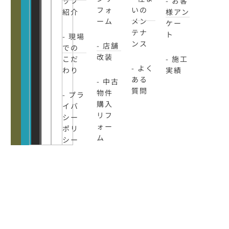
ッフ
- お客
フォ
いの
紹介
様アン
ーム
メン
ケー
テナ
ト
- 現場
ンス
- 店舗
での
改装
こだ
- 施工
- よく
わり
実績
ある
- 中古
質問
物件
- プラ
購入
イバ
リフ
シー
ォー
ポリ
ム
シー