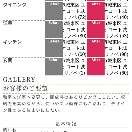
ダイニング
Before
After
洋室
Before
After
キッチン
Before
After
玄関
Before
After
GALLERY
お客様のご要望
和室を洋室へ変更し、開放感のあるリビングにしたい。収
納力を高めながら、使いやすい動線にもこだわり、デザイ
ン性のある住まいにしたい。
基本情報
築年数