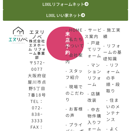
LIXILリフォームネット
LIXIL いい家ネット
- HOME
- サービ
- 施工実
エヌリ
来
ノベ
ス案内
績
- 私たち
店
株式会社
- 戸建
エヌホー
について
- リフォ
予
てリフ
ム リフォ
ームの基
約
ーム事業
- 会社案
ォーム
部
礎知識
内
〒572ｰ
- マン
- リフ
0077
- スタッ
ション
ォーム
大阪府寝
フ紹介
リフォ
の手
屋川市点
ーム
順・段
- 現場で
野5丁目
取り
のこだわ
- 店舗
7番18号
り
改装
- 住ま
TEL：
いのメ
072-
- お客様
- 中古
ンテナ
838ｰ
の声
物件購
ンス
3333
入りフ
- プライ
FAX：
ォーム
- よく
バシーポ