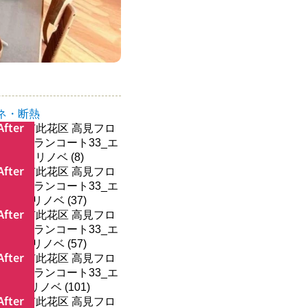
ネ・断熱
After
After
After
After
After