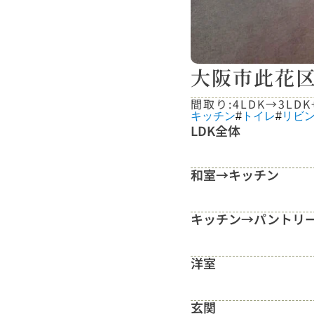
大阪市此花区
間取り:
4LDK
→
3LD
キッチン
#
トイレ
#
リビ
LDK全体
和室→キッチン
キッチン→パントリ
洋室
玄関