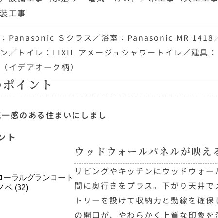
美装工事
Panasonic Ｓクラス／浴室：Panasonic MR 1418
ン／トイレ：LIXIL アメージュシャワートイレ／建具：Pa
TIS（イデアオーク柄）
のポイント
統一感のある住まいにしまし
ント
ウッドウォールパネルが映える
リビングやキッチンにウッドウォー
間に奥行きをプラス。下がり天井で
トリーを設けて収納力と動線を確保
の開口が、やわらかく上質な印象を