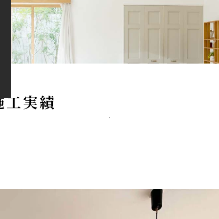
施
工
実
績