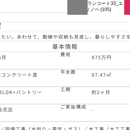
望
したい。あわせて、動線や収納も見直し、暮らしやすさ
基本情報
費用
6月
875万円
平米数
筋コンクリート造
87.47
㎡
工期
3LDK+パントリー
約2ヶ月
ご家族構成
此花区
-
事／設備工事（水廻り・電気・ガス）／木工事（大工工