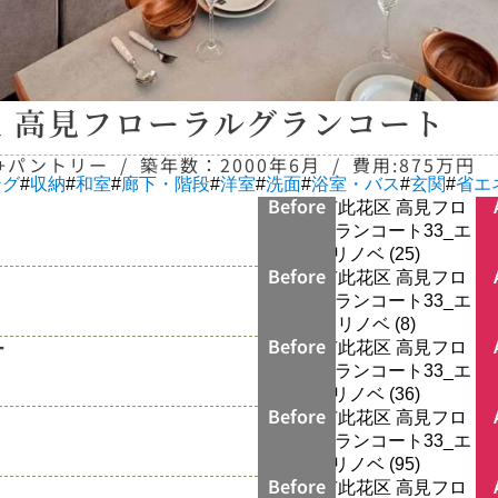
 高見フローラルグランコート
K+パントリー
/
築年数：
2000年6月
/
費用:
875万円
ング
#
収納
#
和室
#
廊下・階段
#
洋室
#
洗面
#
浴室・バス
#
玄関
#
省エ
Before
Before
ー
Before
Before
Before