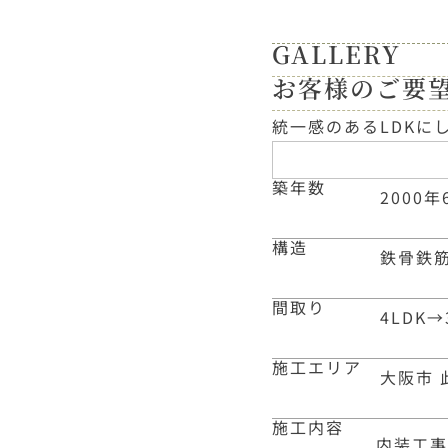
GALLERY
お客様のご要
統一感のあるLDKに
築年数
2000年
構造
鉄骨鉄
間取り
4LDK
→
施工エリア
大阪市 
施工内容
内装工