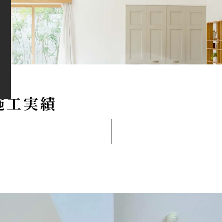
施
工
実
績