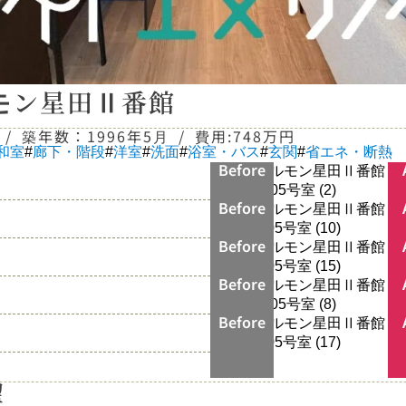
モン星田Ⅱ番館
/
築年数：
1996年5月
/
費用:
748万円
和室
#
廊下・階段
#
洋室
#
洗面
#
浴室・バス
#
玄関
#
省エネ・断熱
Before
Before
Before
Before
Before
望