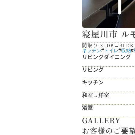
寝屋川市 ル
間取り:
3LDK
→
3LDK
キッチン
#
トイレ
#
収納
#
リビングダイニング
リビング
キッチン
和室→洋室
浴室
GALLERY
お客様のご要