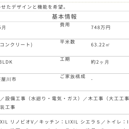
わせたデザインと機能を希望。
基本情報
費用
5月
748万円
平米数
筋コンクリート)
63.22
㎡
工期
3LDK
約2ヶ月
ご家族構成
寝屋川市
-
事／設備工事（水廻り・電気・ガス）／木工事（大工工
美装工事
IXIL リノビオV／キッチン：LIXIL シエラＳ／トイレ：