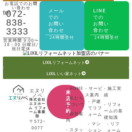
お電話でのお問
い合わせ
メール
LINE
tel.
072-
での
での
838-
お問い
お問い
合わせ
合わせ
3333
24時間受付
24時間受付
営業時間 9:00〜
18：00 日曜日/
祝日定休
LIXILリフォームネット
LIXIL いい家ネット
- HOME
- サービ
- 施工実
エヌリ
来
ノベ
ス案内
績
- 私たち
店
株式会社
- 戸建
エヌホー
について
- リフォ
予
てリフ
ム リフォ
ームの基
約
ーム事業
- 会社案
ォーム
部
礎知識
内
〒572ｰ
- マン
- リフ
0077
- スタッ
ション
ォーム