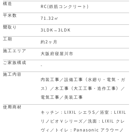
構造
RC(鉄筋コンクリート)
平米数
71.32
㎡
間取り
3LDK
→
3LDK
工期
約2ヶ月
施工エリア
大阪府寝屋川市
ご家族構成
-
施工内容
内装工事／設備工事（水廻り・電気・ガ
ス）／木工事（大工工事・造作工事）／
電気工事／美装工事
使用商材
キッチン：LIXIL シエラS／浴室：LIXIL
リノビオＶシリーズ／洗面：LIXIL クレ
ヴィ／トイレ：Panasonic アラウーノ