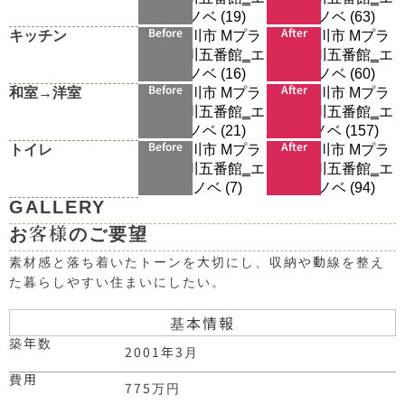
キッチン
Before
After
和室→洋室
Before
After
トイレ
Before
After
GALLERY
お客様のご要望
素材感と落ち着いたトーンを大切にし、収納や動線を整え
た暮らしやすい住まいにしたい。
基本情報
築年数
2001年3月
費用
775万円