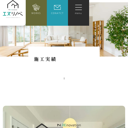
WORKS
CONATCT
menu
施
工
実
績