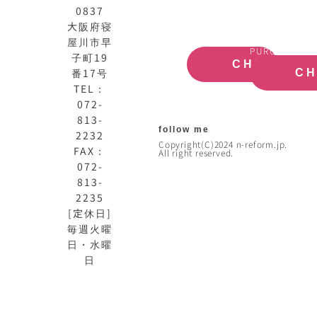
イ
大
0837
ト
阪
大阪府寝
OFFICIAL
REAL
屋川市早
SITE
ESTATE
PURCHASE
子町19
CHECK
番17号
C
TEL：
072-
813-
follow me
2232
Copyright(C)2024 n-reform.jp.
FAX：
All right reserved.
072-
813-
2235
[定休日]
毎週火曜
日・水曜
日