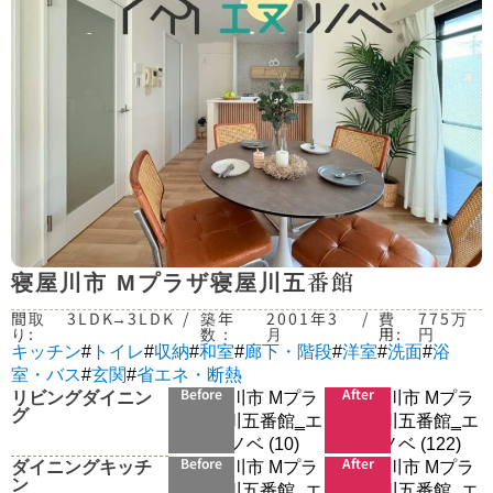
寝屋川市 Mプラザ寝屋川五番館
間取
3LDK
→
3LDK
/
築年
2001年3
/
費
775万
り:
数：
月
用:
円
キッチン
#
トイレ
#
収納
#
和室
#
廊下・階段
#
洋室
#
洗面
#
浴
室・バス
#
玄関
#
省エネ・断熱
リビングダイニン
Before
After
グ
ダイニングキッチ
Before
After
ン