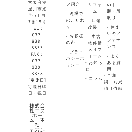
大阪府寝
フ紹介
リフォ
の手
屋川市点
ーム
順・段
- 現場で
野5丁目
取り
のこだわ
- 店舗
7番18号
り
改装
- 住ま
TEL：
いのメ
072-
- お客様
- 中古
ンテナ
838ｰ
の声
物件購
ンス
3333
入りフ
- プライ
FAX：
ォーム
- よく
バシーポ
072-
- お知ら
ある質
リシー
838ｰ
せ
問
3338
- ご相
- コラム
[定休日]
談・お見
毎週日曜
積り依頼
日・祝日
N-
不
株式会
社エヌ
HOME
動
ホー
公
産
ム 本
式
買
社
サ
取
〒572-