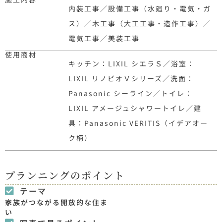
内装工事／設備工事（水廻り・電気・ガ
ス）／木工事（大工工事・造作工事）／
電気工事／美装工事
使用商材
キッチン：LIXIL シエラＳ／浴室：
LIXIL リノビオＶシリーズ／洗面：
Panasonic シーライン／トイレ：
LIXIL アメージュシャワートイレ／建
具：Panasonic VERITIS（イデアオー
ク柄）
プランニングのポイント
テーマ
家族がつながる開放的な住ま
い