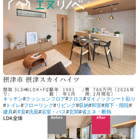
摂津市 摂津スカイハイツ
間取
3LDK
→
3LDK+FCL
/
築年
1981
/
費
788万円（2026年
り:
数：
年1月
用:
2月現在）
キッチン
#
クッションフロア
#
クロス
#
ダイノックシート貼り
#
トイレ
#
フローリング
#
リビング
#
収納
#
和室
#
廊下・階段
#
建具
#
洋室
#
洗面
#
浴室・バス
#
玄関
#
省エネ・断熱
LDK全体
Before
After