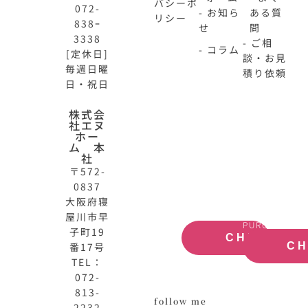
バシーポ
072-
- お知ら
ある質
リシー
838ｰ
せ
問
3338
- ご相
- コラム
[定休日]
談・お見
毎週日曜
積り依頼
日・祝日
N-
不
株式会
社エヌ
HOME
動
ホー
公
産
ム 本
式
買
社
サ
取
〒572-
イ
大
0837
ト
阪
大阪府寝
OFFICIAL
REAL
屋川市早
SITE
ESTATE
PURCHASE
子町19
CHECK
番17号
C
TEL：
072-
813-
follow me
2232