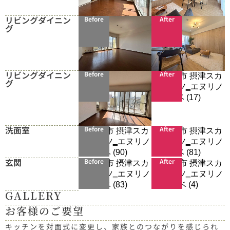
リビングダイニン
Before
After
グ
リビングダイニン
Before
After
グ
洗面室
Before
After
玄関
Before
After
GALLERY
お客様のご要望
キッチンを対面式に変更し、家族とのつながりを感じられ