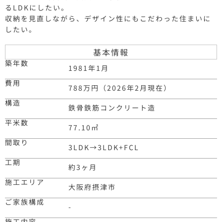
るLDKにしたい。
収納を見直しながら、デザイン性にもこだわった住まいに
したい。
基本情報
築年数
1981年1月
費用
788万円（2026年2月現在）
構造
鉄骨鉄筋コンクリート造
平米数
77.10
㎡
間取り
3LDK
→
3LDK+FCL
工期
約3ヶ月
施工エリア
大阪府摂津市
ご家族構成
-
施工内容