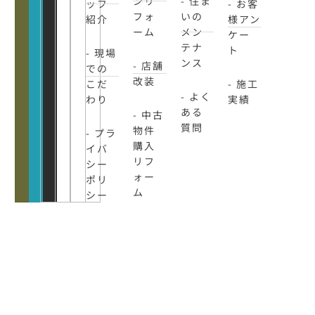
ンリ
- 住ま
ッフ
- お客
フォ
いの
紹介
様アン
ーム
メン
ケー
テナ
ト
- 現場
ンス
- 店舗
での
改装
こだ
- 施工
- よく
わり
実績
ある
- 中古
質問
物件
- プラ
購入
イバ
リフ
シー
ォー
ポリ
ム
シー