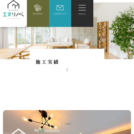
WORKS
CONATCT
menu
施
工
実
績