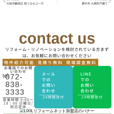
大阪市鶴見区 西つるみコーポ
豊中市 大黒町戸建て
contact us
リフォーム・リノベーションを検討されている方まず
は、お気軽にお問い合わせください
物件紹介可能
見積り無料
現場調査無料
お電話でのお問
い合わせ
メール
LINE
tel.
072-
での
での
838-
お問い
お問い
合わせ
合わせ
3333
24時間受付
24時間受付
営業時間 9:00〜
18：00 日曜日/
祝日定休