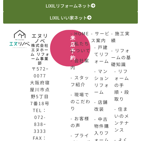
LIXILリフォームネット
LIXIL いい家ネット
- HOME
- サービ
- 施工実
エヌリ
来
ノベ
ス案内
績
- 私たち
店
株式会社
- 戸建
エヌホー
について
- リフォ
予
てリフ
ム リフォ
ームの基
約
ーム事業
- 会社案
ォーム
部
礎知識
内
〒572ｰ
- マン
- リフ
0077
- スタッ
ション
ォーム
大阪府寝
フ紹介
リフォ
の手
屋川市点
ーム
順・段
- 現場で
野5丁目
取り
のこだわ
- 店舗
7番18号
り
改装
- 住ま
TEL：
いのメ
072-
- お客様
- 中古
ンテナ
838ｰ
の声
物件購
ンス
3333
入りフ
- プライ
FAX：
ォーム
- よく