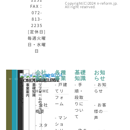
Copyright(C)2024 n-reform.jp.
FAX：
All right reserved.
072-
813-
2235
[定休日]
毎週火曜
日・水曜
日
会社
各種
基礎
お知
案内
事業
知識
らせ
WORKS
CONATCT
CLOSE
KNOWLEDE
COLUMN
CONCEPT
SERVICE
-
- 戸建
- 手
- お知
基
リ
私
事
礎
フ
た
業
HOME
てリ
順・
らせ
知
ォ
ち
案
識
ー
に
内
フォ
段取
ム
つ
の
い
ーム
りに
- 会社
- お客
コ
て
ラ
つい
概要
様の
ム
て
- マン
声
ショ
- スタ