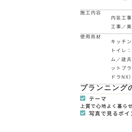
施工内容
内装工
工事／
使用商材
キッチン：
トイレ：L
ム／建具：
ットプ
ドラNX
プランニング
テーマ
上質で心地よく暮ら
写真で見るポイ