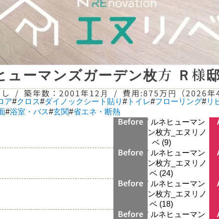
ヒューマンズガーデン枚方 Ｒ様
なし
/
築年数：
2001年12月
/
費用:
875万円（2026
ロア
#
クロス
#
ダイノックシート貼り
#
トイレ
#
フローリング
#
リ
面
#
浴室・バス
#
玄関
#
省エネ・断熱
Before
Before
Before
Before