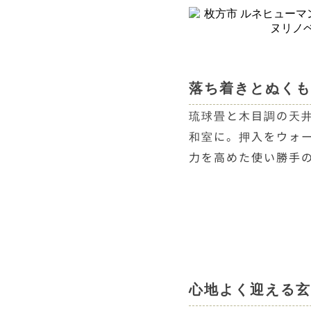
落ち着きとぬくも
琉球畳と木目調の天
和室に。押入をウォ
力を高めた使い勝手
心地よく迎える玄