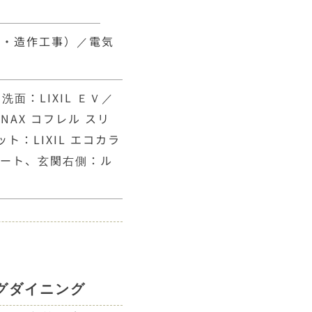
事・造作工事）／電気
洗面：LIXIL ＥＶ／
INAX コフレル スリ
ット：LIXIL エコカラ
レート、玄関右側：ル
グダイニング