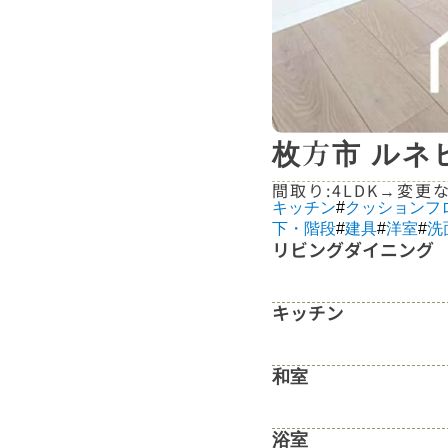
枚方市 ルネ
間取り:
4LDK
→
変更
キッチン
#
クッションフ
下・階段
#
建具
#
洋室
#
洗
リビングダイニング
キッチン
和室
浴室