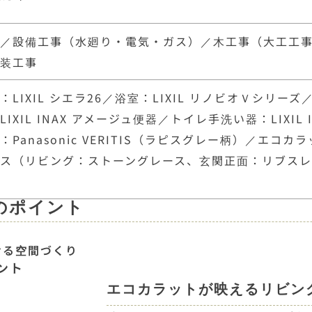
事／設備工事（水廻り・電気・ガス）／木工事（大工工
美装工事
LIXIL シエラ26／浴室：LIXIL リノビオＶシリーズ／
IXIL INAX アメージュ便器／トイレ手洗い器：LIXIL 
Panasonic VERITIS（ラピスグレー柄）／エコカラ
ラス（リビング：ストーングレース、玄関正面：リブス
）
のポイント
せる空間づくり
ント
エコカラットが映えるリビン