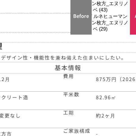
Before
望
、デザイン性・機能性を兼ね備えた住まいにしたい。
基本情報
費用
12月
875万円（202
平米数
ンクリート造
82.96
㎡
工期
変更なし
約2ヶ月
ご家族構成
枚方市
-