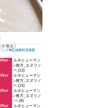
邸
年4月現在）
ビング
#
収納
#
和室
#
廊
After
After
After
After