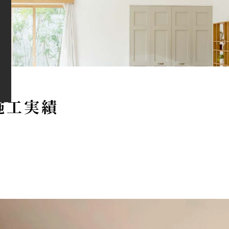
施
工
実
績