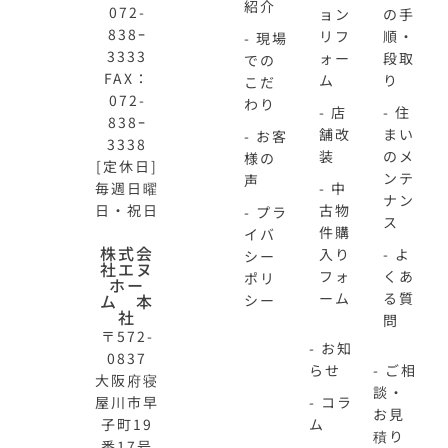
紹介
072-
ョン
の手
838ｰ
リフ
順・
- 現場
3333
ォー
段取
での
FAX：
ム
り
こだ
072-
わり
- 店
- 住
838ｰ
舗改
まい
- お客
3338
装
のメ
様の
[定休日]
ンテ
声
毎週日曜
- 中
ナン
日・祝日
古物
- プラ
ス
件購
イバ
株式会
入り
- よ
シー
社エヌ
フォ
くあ
ポリ
ホー
ーム
る質
ム 本
シー
社
問
〒572-
- お知
0837
らせ
- ご相
大阪府寝
談・
- コラ
屋川市早
お見
ム
子町19
積り
番17号