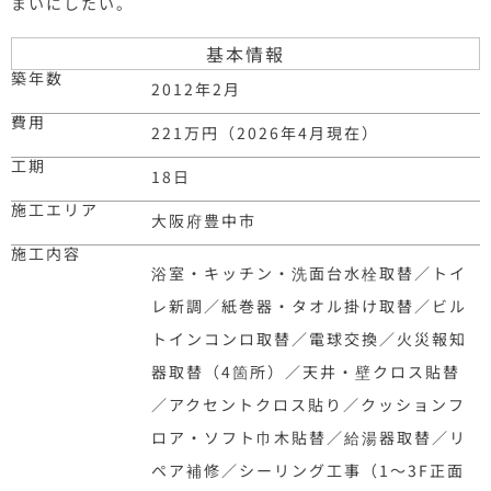
まいにしたい。
基本情報
築年数
2012年2月
費用
221万円（2026年4月現在）
工期
18日
施工エリア
大阪府豊中市
施工内容
浴室・キッチン・洗面台水栓取替／トイ
レ新調／紙巻器・タオル掛け取替／ビル
トインコンロ取替／電球交換／火災報知
器取替（4箇所）／天井・壁クロス貼替
／アクセントクロス貼り／クッションフ
ロア・ソフト巾木貼替／給湯器取替／リ
ペア補修／シーリング工事（1～3F正面