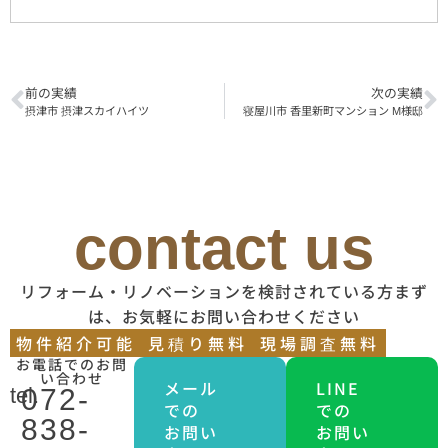
前の実績
次の実績
摂津市 摂津スカイハイツ
寝屋川市 香里新町マンション М様邸
contact us
リフォーム・リノベーションを検討されている方まず
は、お気軽にお問い合わせください
物件紹介可能
見積り無料
現場調査無料
お電話でのお問
い合わせ
メール
LINE
tel.
072-
での
での
838-
お問い
お問い