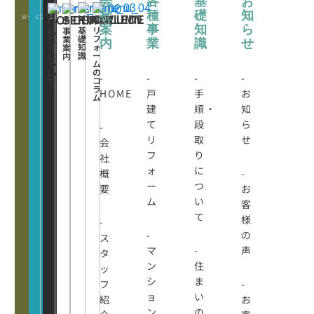
会
各
基
お
社
種
礎
知
WORKS
CONATCT
CLOSE
KNOWLEDE
COLUMN
CONCEPT
SERVICE
案
事
知
ら
基
リ
私
事
礎
フ
た
業
内
業
識
せ
知
ォ
ち
案
識
ー
に
内
ム
つ
の
い
-
-
-
-
コ
て
ラ
HOME
戸
手
お
ム
建
順・
知
て
段
ら
-
リ
取
せ
会
フ
り
社
ォ
に
概
-
ー
つ
要
お
ム
い
客
て
様
-
-
の
ス
マ
-
声
タ
ン
住
ッ
シ
ま
フ
-
ョ
い
紹
お
ン
の