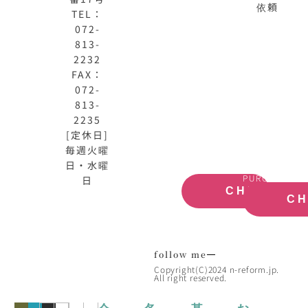
依頼
TEL：
072-
813-
2232
N-
不
FAX：
HOME
動
072-
公
産
813-
式
買
サ
取
2235
イ
大
[定休日]
ト
阪
毎週火曜
OFFICIAL
REAL
日・水曜
SITE
ESTATE
PURCHASE
日
CHECK
C
follow me
Copyright(C)2024 n-reform.jp.
All right reserved.