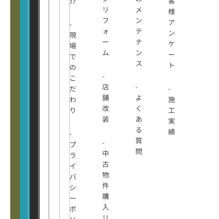
介
客
リ
メ
様
フ
ン
ア
-
ォ
テ
ン
現
ー
ナ
ケ
場
ム
ン
ー
で
ス
ト
の
-
こ
店
-
だ
-
舗
よ
わ
施
改
く
り
工
装
あ
実
る
績
-
質
-
プ
問
中
ラ
古
イ
物
バ
件
シ
購
ー
入
ポ
リ