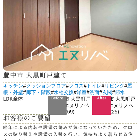
豊中市 大黒町戸建て
キッチン
#
クッションフロア
#
クロス
#
トイレ
#
リビング
#
屋
根・外壁
#
廊下・階段
#
水栓交換
#
洋室
#
洗面
#
玄関
#
節水
LDK全体
Before
After
お客様のご要望
経年による内装や設備の傷みが気になっていたため、クロ
スの貼り替えや設備の入替を行い、気持ちよく暮らせる住