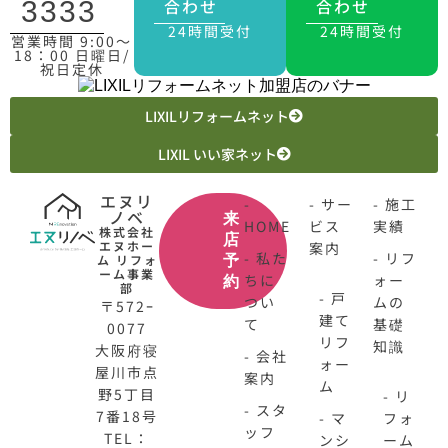
合わせ
合わせ
3333
24時間受付
24時間受付
営業時間 9:00〜
18：00 日曜日/
祝日定休
LIXILリフォームネット
LIXIL いい家ネット
エヌリ
-
- サー
- 施工
ノベ
来
HOME
ビス
実績
株式会社
店
エヌホー
案内
- 私た
- リフ
ム リフォ
予
ーム事業
ちに
ォー
約
部
- 戸
つい
ムの
〒572ｰ
建て
て
基礎
0077
リフ
知識
大阪府寝
- 会社
ォー
屋川市点
案内
ム
野5丁目
- リ
- スタ
7番18号
- マ
フォ
ッフ
TEL：
ンシ
ーム