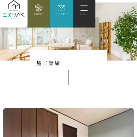
WORKS
CONATCT
menu
施
工
実
績